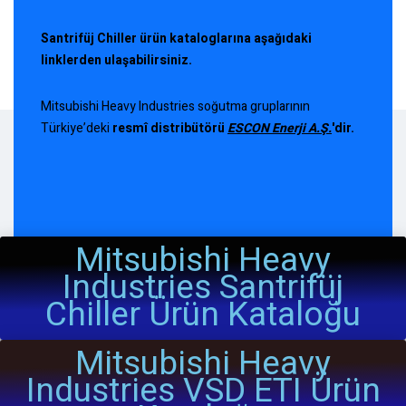
Santrifüj Chiller ürün kataloglarına aşağıdaki
linklerden ulaşabilirsiniz.
Mitsubishi Heavy Industries soğutma gruplarının
Türkiye’deki
resmî distribütörü
ESCON Enerji A.Ş
.
'dir.
Mitsubishi Heavy
Industries Santrifüj
Chiller Ürün Kataloğu
Mitsubishi Heavy
Industries VSD ETI Ürün