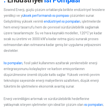
Endüstriyel
Isı Pompası
Sowind Enerji, güçlü çözüm ortaklarıyla birlikte endüstriyel tesislere
yenilikçi ve y
üksek performanslı ısı pompası
çözümleri sunar.
Geliştirilmiş yüksek verimli
endüstriyel ısı pompaları
, işletmelerde
hem enerji tasarrufu hem de çevresel sürdürülebilirlik sağlamak
üzere tasarlanmıştır. Su ve hava kaynaklı modeller, 120°C’ye kadar
sıcak su üretimi ve 3000 kW’a kadar ısıtma gücü sunarak proses
ısıtmasından alan ısıtmasına kadar geniş bir uygulama yelpazesini
destekler.
Isı pompaları
, fosil yakıt kullanımını azaltarak yenilenebilir enerji
entegrasyonunu kolaylaştırır ve karbon emisyonlarının
düşürülmesine önemli ölçüde katkı sağlar. Yüksek verimli çevrim
teknolojisi sayesinde enerji maliyetlerini azaltırken, düşük enerji
tüketimi ile işletmelere ekonomik avantaj sunar.
Enerji verimliliğini artırmak ve sürdürülebilirlik hedeflerine
yaklaşmak isteyen işletmeler için ideal bir çözüm olan
ısı pompaları
;