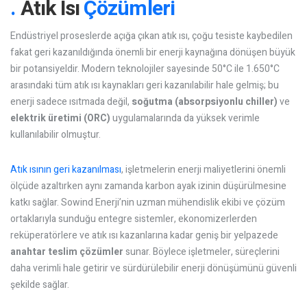
Atık Isı
Çözümleri
Endüstriyel proseslerde açığa çıkan atık ısı, çoğu tesiste kaybedilen
fakat geri kazanıldığında önemli bir enerji kaynağına dönüşen büyük
bir potansiyeldir. Modern teknolojiler sayesinde 50°C ile 1.650°C
arasındaki tüm atık ısı kaynakları geri kazanılabilir hale gelmiş; bu
enerji sadece ısıtmada değil,
soğutma (absorpsiyonlu chiller)
ve
elektrik üretimi (ORC)
uygulamalarında da yüksek verimle
kullanılabilir olmuştur.
Atık ısının geri kazanılması
, işletmelerin enerji maliyetlerini önemli
ölçüde azaltırken aynı zamanda karbon ayak izinin düşürülmesine
katkı sağlar. Sowind Enerji’nin uzman mühendislik ekibi ve çözüm
ortaklarıyla sunduğu entegre sistemler, ekonomizerlerden
reküperatörlere ve atık ısı kazanlarına kadar geniş bir yelpazede
anahtar teslim çözümler
sunar. Böylece işletmeler, süreçlerini
daha verimli hale getirir ve sürdürülebilir enerji dönüşümünü güvenli
şekilde sağlar.